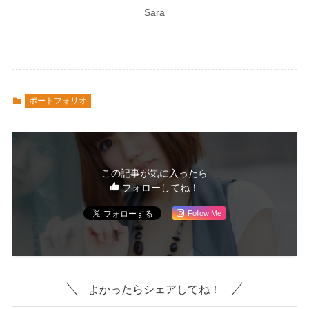
Sara
ポートフォリオ
この記事が気に入ったら
フォローしてね！
Follow Me
よかったらシェアしてね！