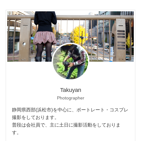
Takuyan
Photographer
静岡県西部(浜松市)を中心に、ポートレート・コスプレ
撮影をしております。
普段は会社員で、主に土日に撮影活動をしておりま
す。